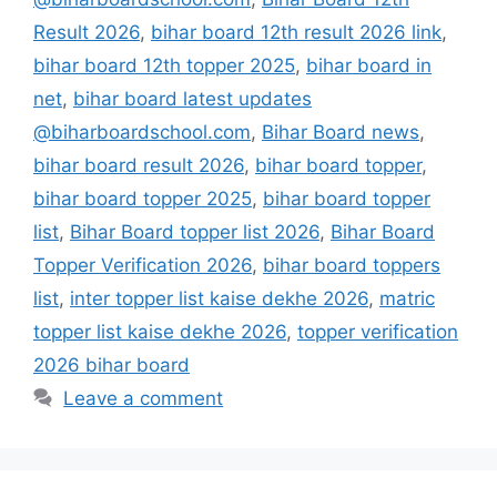
Result 2026
,
bihar board 12th result 2026 link
,
bihar board 12th topper 2025
,
bihar board in
net
,
bihar board latest updates
@biharboardschool.com
,
Bihar Board news
,
bihar board result 2026
,
bihar board topper
,
bihar board topper 2025
,
bihar board topper
list
,
Bihar Board topper list 2026
,
Bihar Board
Topper Verification 2026
,
bihar board toppers
list
,
inter topper list kaise dekhe 2026
,
matric
topper list kaise dekhe 2026
,
topper verification
2026 bihar board
Leave a comment