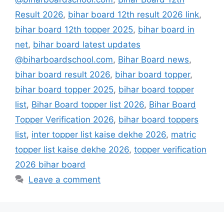
Result 2026
,
bihar board 12th result 2026 link
,
bihar board 12th topper 2025
,
bihar board in
net
,
bihar board latest updates
@biharboardschool.com
,
Bihar Board news
,
bihar board result 2026
,
bihar board topper
,
bihar board topper 2025
,
bihar board topper
list
,
Bihar Board topper list 2026
,
Bihar Board
Topper Verification 2026
,
bihar board toppers
list
,
inter topper list kaise dekhe 2026
,
matric
topper list kaise dekhe 2026
,
topper verification
2026 bihar board
Leave a comment