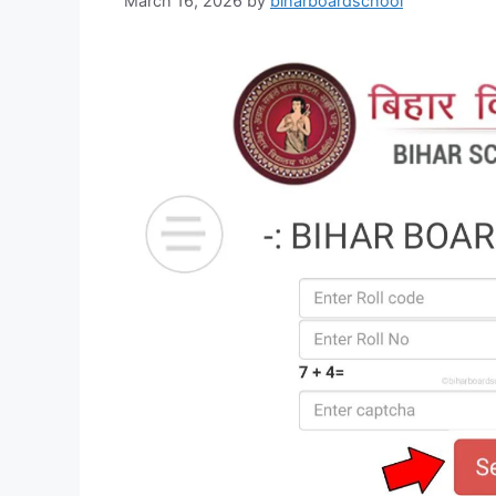
March 16, 2026
by
biharboardschool