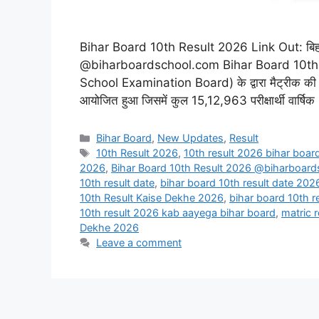
Bihar Board 10th Result 2026 Link Out: बिहार बोर
@biharboardschool.com Bihar Board 10th Resu
School Examination Board) के द्वारा मैट्रीक की वार्ष
आयोजित हुआ जिसमें कुल 15,12,963 परीक्षार्थी वार्षि
Categories
Bihar Board
,
New Updates
,
Result
Tags
10th Result 2026
,
10th result 2026 bihar boar
2026
,
Bihar Board 10th Result 2026 @biharboar
10th result date
,
bihar board 10th result date 202
10th Result Kaise Dekhe 2026
,
bihar board 10th r
10th result 2026 kab aayega bihar board
,
matric 
Dekhe 2026
Leave a comment